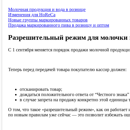
Молочная продукция и вода в рознице
Изменения для HoReCa
Новые группы маркированных товаров
Продажа маркированного пива в розницу и оптом
Разрешительный режим для молочки 
С 1 сентября меняется порядок продажи молочной продукци
Теперь перед передачей товара покупателю кассир должен:
отсканировать товар;
дождаться положительного ответа от “Честного знака”
в случае запрета на продажу конкретно этой единицы 
О том, что такое «разрешительный режим», как он работает 
по новым правилам уже сейчас — это позволит избежать ош