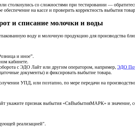
или столкнулись со сложностями при тестировании — обратите
 обеспечение на кассе и проверить корректность выбытия товар
рот и списание молочки и воды
пакованную воду и молочную продукцию для производства блюд 
“Розница и иное”.
ном кабинете.
ооборота с ЭДО Лайт или другим оператором, например,
ЭДО По
аточные документы) и фиксировать выбытие товара.
олучении УПД, или поэтапно, по мере передачи на производство
Лайт укажите признак выбытия «СвВыбытияМАРК» и значение, с
едующей реализацией".