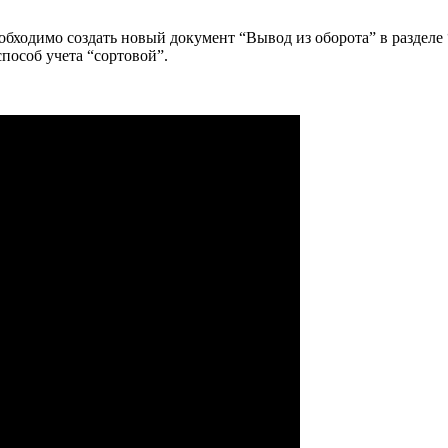
необходимо создать новый документ “Вывод из оборота” в разде
пособ учета “сортовой”.