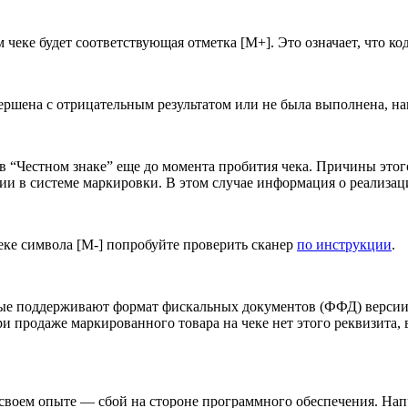
 чеке будет соответствующая отметка [М+]. Это означает, что к
вершена с отрицательным результатом или не была выполнена, нап
 в “Честном знаке” еще до момента пробития чека. Причины это
ии в системе маркировки. В этом случае информация о реализаци
еке символа [М-] попробуйте проверить сканер
по инструкции
.
орые поддерживают формат фискальных документов (ФФД) версии
и продаже маркированного товара на чеке нет этого реквизита,
 своем опыте — сбой на стороне программного обеспечения. На