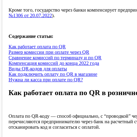
Кроме того, государство через банки компенсирует предпри
№1306 от 20.07.2022
).
Содержание статьи:
Как работает оплата по QR
Размер комиссии при оплате через QR
Сравнение комиссий по терминалу и по QR
Компенсация комиссий до конца 2022 года
Виды QR-кодов для оплаты
Как подключить оплату по QR в магазине
Нужна ли касса при оплате по QR?
Как работает оплата по QR в розничн
Оплата по QR-коду — способ официально, с “проводкой” чер
перечисляются предпринимателю через банк на расчетный сч
отсканировать код и согласиться с оплатой.