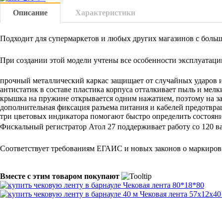
Описание
Характеристики
Подходит для супермаркетов и любых других магазинов с боль
При создании этой модели учтены все особенности эксплуатации
прочный металлический каркас защищает от случайных ударов 
антистатик в составе пластика корпуса отталкивает пыль и мелк
крышка на пружине открывается одним нажатием, поэтому на з
дополнительная фиксация разъема питания и кабелей предотвра
три цветовых индикатора помогают быстро определить состояние
Фискальный регистратор Атол 27 поддерживает работу со 120 вар
Соответствует требованиям ЕГАИС и новых законов о маркиров
Вместе с этим товаром покупают
Чековая лента 80*18*80
Чековая лента 57х12х40