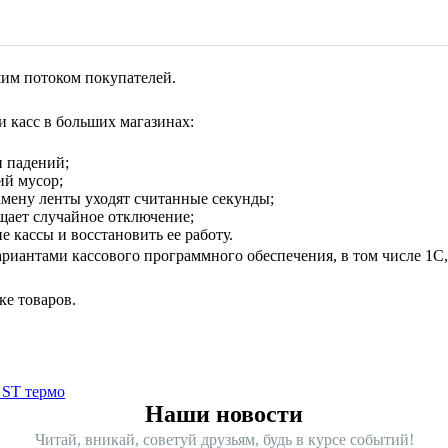
шим потоком покупателей.
 касс в больших магазинах:
и падений;
ий мусор;
амену ленты уходят считанные секунды;
щает случайное отключение;
 кассы и восстановить ее работу.
иантами кассового программного обеспечения, в том числе 1C, F
ке товаров.
 ST термо
Наши новости
Читай, вникай, советуй друзьям, будь в курсе событий!