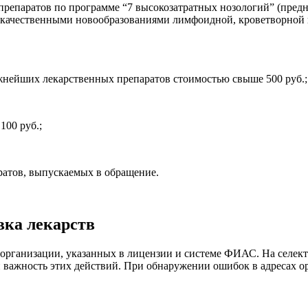
препаратов по программе “7 высокозатратных нозологий” (пред
качественными новообразованиями лимфоидной, кроветворной и
ейших лекарственных препаратов стоимостью свыше 500 руб.;
00 руб.;
атов, выпускаемых в обращение.
вка лекарств
организации, указанных в лицензии и системе ФИАС. На селек
 важность этих действий. При обнаружении ошибок в адресах ор